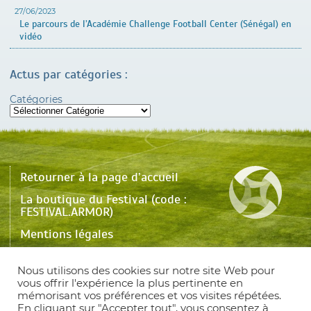
27/06/2023
Le parcours de l’Académie Challenge Football Center (Sénégal) en
vidéo
Actus par catégories :
Catégories
Retourner à la page d’accueil
La boutique du Festival (code :
FESTIVAL.ARMOR)
Mentions légales
Une question ? Contactez-nous !
Nous utilisons des cookies sur notre site Web pour
Plan du site
vous offrir l'expérience la plus pertinente en
mémorisant vos préférences et vos visites répétées.
English version
En cliquant sur "Accepter tout", vous consentez à