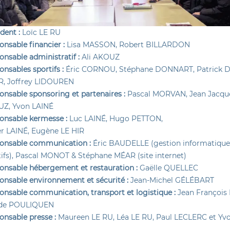
dent :
Loïc LE RU
nsable financier :
Lisa MASSON, Robert BILLARDON
onsable administratif :
Ali AKOUZ
nsables sportifs :
Éric CORNOU, Stéphane DONNART, Patrick D
, Joffrey LIDOUREN
onsable sponsoring et partenaires :
Pascal MORVAN, Jean Jacqu
Z, Yvon LAINÉ
onsable kermesse :
Luc LAINÉ, Hugo PETTON,
r LAINÉ, Eugène LE HIR
onsable communication :
Éric BAUDELLE (gestion informatique 
tifs), Pascal MONOT & Stéphane MÉAR (site internet)
onsable hébergement et restauration :
Gaëlle QUELLEC
onsable environnement et sécurité :
Jean-Michel GÉLÉBART
onsable communication, transport et logistique :
Jean François
de POULIQUEN
onsable presse :
Maureen LE RU, Léa LE RU, Paul LECLERC et 