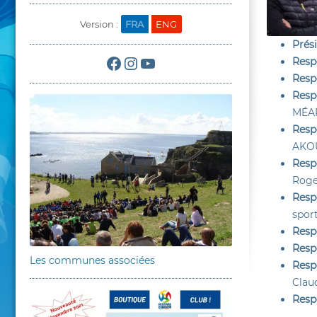
Version :
FRA
ENG
Prési
Facebook
Instagram
YouTube
Respo
Resp
Respo
MÉAR
Resp
AKOU
Resp
Roge
Resp
spor
Resp
Resp
Les communes associées
Resp
Clau
Resp