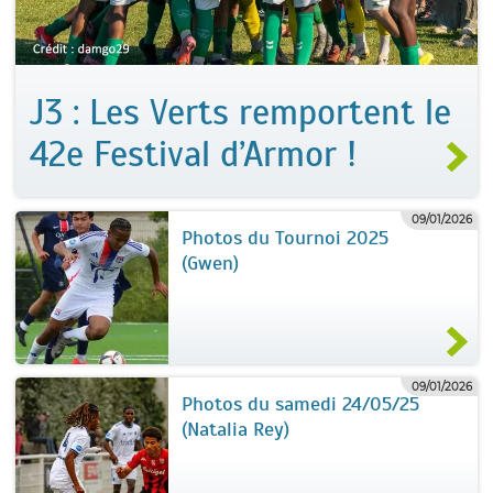
J3 : Les Verts remportent le
42e Festival d’Armor !
09/01/2026
Photos du Tournoi 2025
(Gwen)
09/01/2026
Photos du samedi 24/05/25
(Natalia Rey)