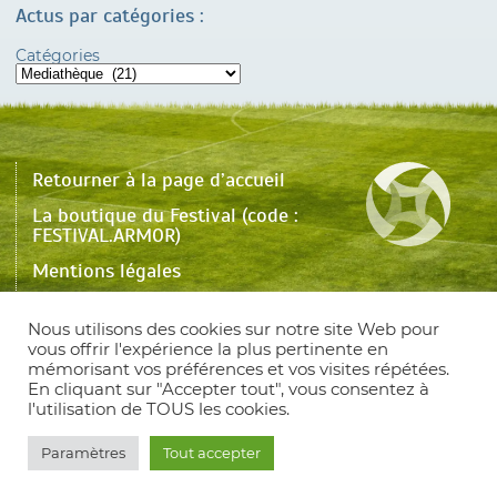
Actus par catégories :
Catégories
Retourner à la page d’accueil
La boutique du Festival (code :
FESTIVAL.ARMOR)
Mentions légales
Une question ? Contactez-nous !
Nous utilisons des cookies sur notre site Web pour
Plan du site
vous offrir l'expérience la plus pertinente en
mémorisant vos préférences et vos visites répétées.
English version
En cliquant sur "Accepter tout", vous consentez à
l'utilisation de TOUS les cookies.
Paramètres
Tout accepter