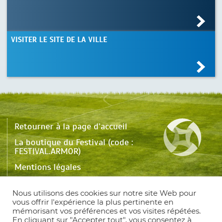
VISITER LE SITE DE LA VILLE
Retourner à la page d’accueil
La boutique du Festival (code :
FESTIVAL.ARMOR)
Mentions légales
Une question ? Contactez-nous !
Nous utilisons des cookies sur notre site Web pour
Plan du site
vous offrir l'expérience la plus pertinente en
mémorisant vos préférences et vos visites répétées.
English version
En cliquant sur "Accepter tout", vous consentez à