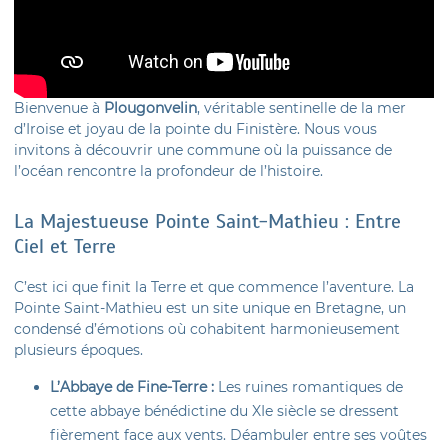
Bienvenue à
Plougonvelin
, véritable sentinelle de la mer
d’Iroise et joyau de la pointe du Finistère. Nous vous
invitons à découvrir une commune où la puissance de
l’océan rencontre la profondeur de l’histoire.
La Majestueuse Pointe Saint-Mathieu : Entre
Ciel et Terre
C’est ici que finit la Terre et que commence l’aventure. La
Pointe Saint-Mathieu est un site unique en Bretagne, un
condensé d’émotions où cohabitent harmonieusement
plusieurs époques.
L’Abbaye de Fine-Terre :
Les ruines romantiques de
cette abbaye bénédictine du XIe siècle se dressent
fièrement face aux vents. Déambuler entre ses voûtes