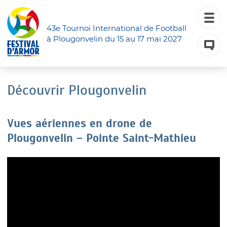
43e Tournoi International de Football
à Plougonvelin du 15 au 17 mai 2027
Découvrir Plougonvelin
Vues aériennes en drone de
Plougonvelin – Pointe Saint-Mathieu