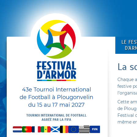
LE FES
D’AR
La s
Chaque a
festive p
43e Tournoi International
l’organis
de Football à Plougonvelin
Cette am
du 15 au 17 mai 2027
de Ploug
Festival 
TOURNOI INTERNATIONAL DE FOOTBALL
AGRÉÉ PAR LA FIFA
même end