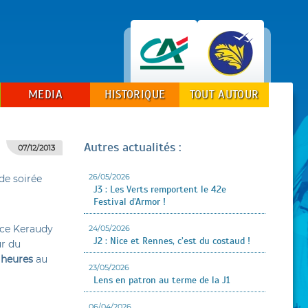
MEDIA
HISTORIQUE
TOUT AUTOUR
Autres actualités :
07/12/2013
26/05/2026
de soirée
J3 : Les Verts remportent le 42e
Festival d’Armor !
ace Keraudy
24/05/2026
J2 : Nice et Rennes, c’est du costaud !
ur du
9 heures
au
23/05/2026
Lens en patron au terme de la J1
06/04/2026