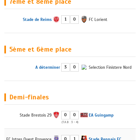
7ème et 8ème place
1
0
Stade de Reims
FC Lorient
5ème et 6ème place
3
0
A déterminer
Selection Finistere Nord
Demi-finales
0
0
Stade Brestois 29
EA Guingamp
(T.A.B : 3 - 4)
0
1
FC Istres Ouest Provence
Stade Rennais FC