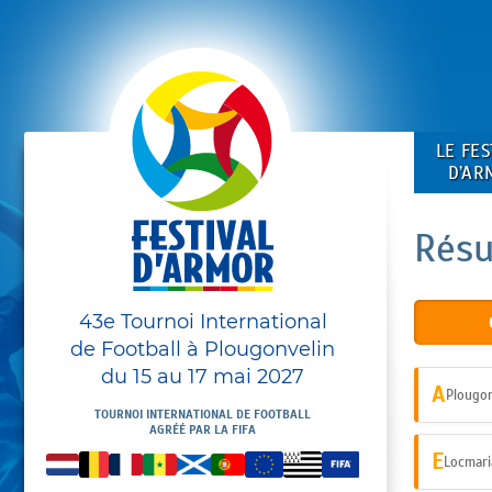
LE FES
D’AR
Résu
43e Tournoi International
de Football à Plougonvelin
du 15 au 17 mai 2027
A
Plougon
TOURNOI INTERNATIONAL DE FOOTBALL
AGRÉÉ PAR LA FIFA
E
Locmari