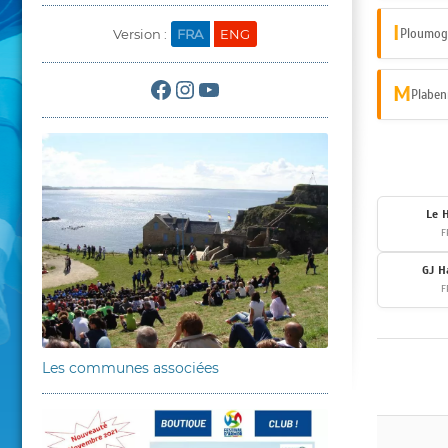
I
Version :
FRA
ENG
Ploumog
Facebook
Instagram
YouTube
M
Plaben
Le 
F
GJ H
F
Les communes associées