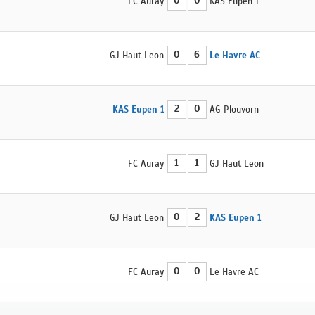
0
0
FC Auray
KAS Eupen 1
0
6
GJ Haut Leon
Le Havre AC
2
0
KAS Eupen 1
AG Plouvorn
1
1
FC Auray
GJ Haut Leon
0
2
GJ Haut Leon
KAS Eupen 1
0
0
FC Auray
Le Havre AC