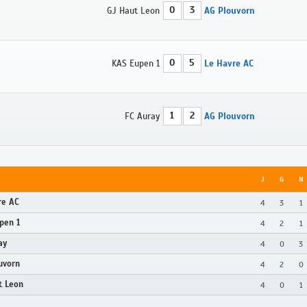
0
3
GJ Haut Leon
AG Plouvorn
0
5
KAS Eupen 1
Le Havre AC
1
2
FC Auray
AG Plouvorn
J
G
N
re AC
4
3
1
pen 1
4
2
1
ay
4
0
3
uvorn
4
2
0
t Leon
4
0
1