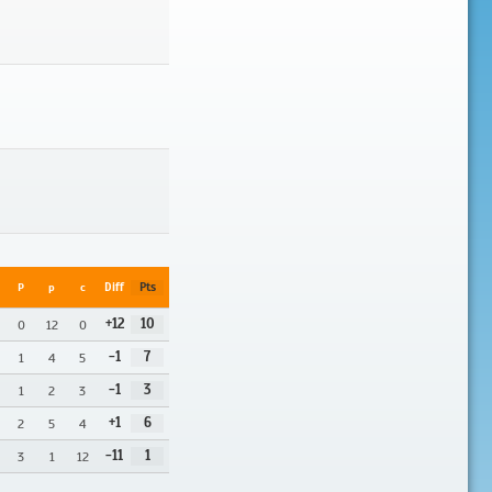
P
p
c
Diff
Pts
+12
10
0
12
0
-1
7
1
4
5
-1
3
1
2
3
+1
6
2
5
4
-11
1
3
1
12