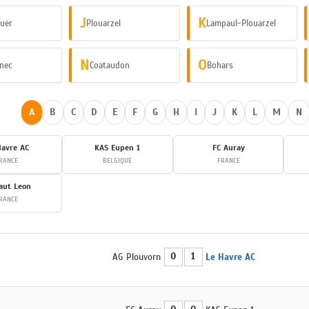
J
K
uer
Plouarzel
Lampaul-Plouarzel
N
O
nec
Coataudon
Bohars
A
B
C
D
E
F
G
H
I
J
K
L
M
N
Havre AC
KAS Eupen 1
FC Auray
RANCE
BELGIQUE
FRANCE
aut Leon
RANCE
0
1
AG Plouvorn
Le Havre AC