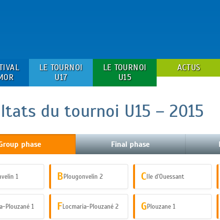
TIVAL
LE TOURNOI
LE TOURNOI
ACTUS
MOR
U17
U15
ltats du tournoi U15 – 2015
Group phase
Final phase
B
C
velin 1
Plougonvelin 2
Ile d'Ouessant
F
G
a-Plouzané 1
Locmaria-Plouzané 2
Plouzane 1