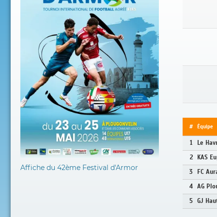
#
Équipe
1
Le Hav
2
KAS Eu
Affiche du 42ème Festival d'Armor
3
FC Aur
4
AG Plo
5
GJ Hau