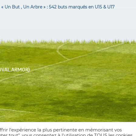
 « Un But , Un Arbre » : 542 buts marqués en U15 & U17
STIVAL.ARMOR)
ffrir l'expérience la plus pertinente en mémorisant vos
ter tout", vous consentez à l'utilisation de TOUS les cookies.