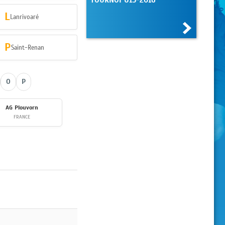
L
Lanrivoaré
P
Saint-Renan
O
P
AG Plouvorn
FRANCE