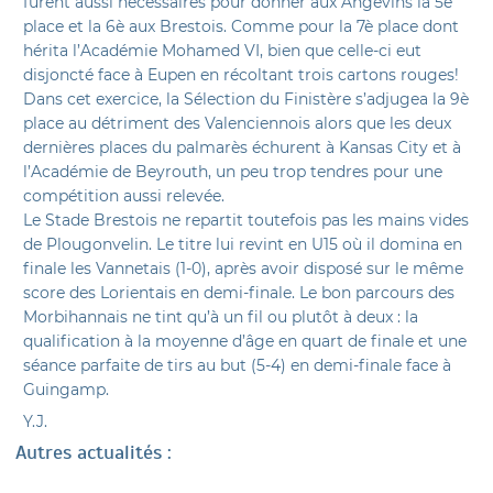
furent aussi nécessaires pour donner aux Angevins la 5è
place et la 6è aux Brestois. Comme pour la 7è place dont
hérita l’Académie Mohamed VI, bien que celle-ci eut
disjoncté face à Eupen en récoltant trois cartons rouges!
Dans cet exercice, la Sélection du Finistère s’adjugea la 9è
place au détriment des Valenciennois alors que les deux
dernières places du palmarès échurent à Kansas City et à
l’Académie de Beyrouth, un peu trop tendres pour une
compétition aussi relevée.
Le Stade Brestois ne repartit toutefois pas les mains vides
de Plougonvelin. Le titre lui revint en U15 où il domina en
finale les Vannetais (1-0), après avoir disposé sur le même
score des Lorientais en demi-finale. Le bon parcours des
Morbihannais ne tint qu’à un fil ou plutôt à deux : la
qualification à la moyenne d’âge en quart de finale et une
séance parfaite de tirs au but (5-4) en demi-finale face à
Guingamp.
Y.J.
Autres actualités :