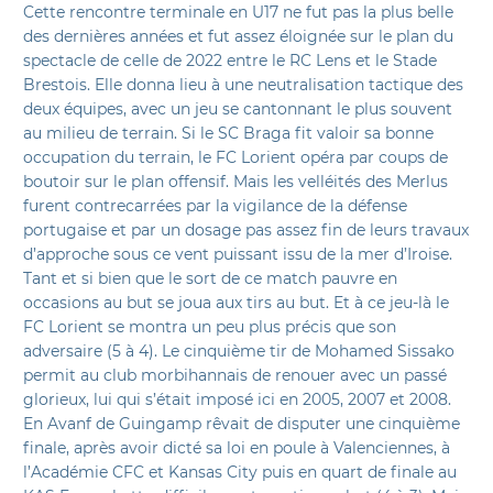
Cette rencontre terminale en U17 ne fut pas la plus belle
des dernières années et fut assez éloignée sur le plan du
spectacle de celle de 2022 entre le RC Lens et le Stade
Brestois. Elle donna lieu à une neutralisation tactique des
deux équipes, avec un jeu se cantonnant le plus souvent
au milieu de terrain. Si le SC Braga fit valoir sa bonne
occupation du terrain, le FC Lorient opéra par coups de
boutoir sur le plan offensif. Mais les velléités des Merlus
furent contrecarrées par la vigilance de la défense
portugaise et par un dosage pas assez fin de leurs travaux
d’approche sous ce vent puissant issu de la mer d’Iroise.
Tant et si bien que le sort de ce match pauvre en
occasions au but se joua aux tirs au but. Et à ce jeu-là le
FC Lorient se montra un peu plus précis que son
adversaire (5 à 4). Le cinquième tir de Mohamed Sissako
permit au club morbihannais de renouer avec un passé
glorieux, lui qui s’était imposé ici en 2005, 2007 et 2008.
En Avanf de Guingamp rêvait de disputer une cinquième
finale, après avoir dicté sa loi en poule à Valenciennes, à
l’Académie CFC et Kansas City puis en quart de finale au