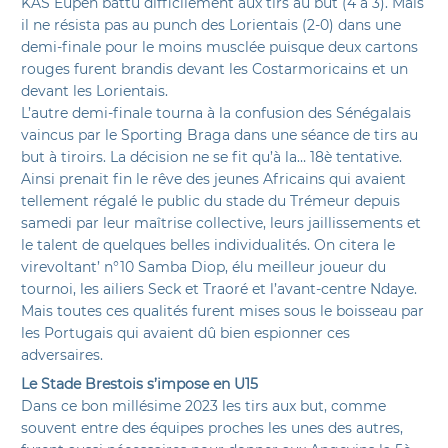
KAS Eupen battu difficilement aux tirs au but (4 à 3). Mais
il ne résista pas au punch des Lorientais (2-0) dans une
demi-finale pour le moins musclée puisque deux cartons
rouges furent brandis devant les Costarmoricains et un
devant les Lorientais.
L’autre demi-finale tourna à la confusion des Sénégalais
vaincus par le Sporting Braga dans une séance de tirs au
but à tiroirs. La décision ne se fit qu’à la… 18è tentative.
Ainsi prenait fin le rêve des jeunes Africains qui avaient
tellement régalé le public du stade du Trémeur depuis
samedi par leur maîtrise collective, leurs jaillissements et
le talent de quelques belles individualités. On citera le
virevoltant’ n°10 Samba Diop, élu meilleur joueur du
tournoi, les ailiers Seck et Traoré et l’avant-centre Ndaye.
Mais toutes ces qualités furent mises sous le boisseau par
les Portugais qui avaient dû bien espionner ces
adversaires.
Le Stade Brestois s’impose en U15
Dans ce bon millésime 2023 les tirs aux but, comme
souvent entre des équipes proches les unes des autres,