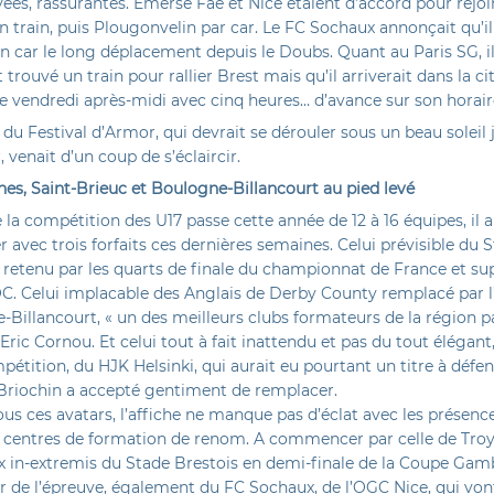
vées, rassurantes. Emerse Fae et Nice étaient d’accord pour rejo
 train, puis Plougonvelin par car. Le FC Sochaux annonçait qu’il
en car le long déplacement depuis le Doubs. Quant au Paris SG, i
it trouvé un train pour rallier Brest mais qu’il arriverait dans la ci
 vendredi après-midi avec cinq heures… d’avance sur son horaire 
 du Festival d’Armor, qui devrait se dérouler sous un beau soleil 
r, venait d’un coup de s’éclaircir.
nes, Saint-Brieuc et Boulogne-Billancourt au pied levé
 la compétition des U17 passe cette année de 12 à 16 équipes, il a 
avec trois forfaits ces dernières semaines. Celui prévisible du 
, retenu par les quarts de finale du championnat de France et sup
C. Celui implacable des Anglais de Derby County remplacé par 
Billancourt, « un des meilleurs clubs formateurs de la région p
Eric Cornou. Et celui tout à fait inattendu et pas du tout élégant,
pétition, du HJK Helsinki, qui aurait eu pourtant un titre à défe
 Briochin a accepté gentiment de remplacer.
us ces avatars, l’affiche ne manque pas d’éclat avec les présenc
s centres de formation de renom. A commencer par celle de Troy
x in-extremis du Stade Brestois en demi-finale de la Coupe Gamb
r de l’épreuve, également du FC Sochaux, de l’OGC Nice, qui von