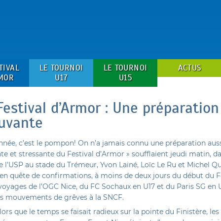
TIVAL
LE TOURNOI
LE TOURNOI
ACTUS
MOR
U17
U15
Festival d’Armor : Une préparation
uvante
année, c’est le pompon! On n’a jamais connu une préparation aus
e et stressante du Festival d’Armor » soufflaient jeudi matin, da
e l’USP au stade du Trémeur, Yvon Lainé, Loïc Le Ru et Michel 
en quête de confirmations, à moins de deux jours du début du Fe
 voyages de l’OGC Nice, du FC Sochaux en U17 et du Paris SG en 
es mouvements de grêves à la SNCF.
alors que le temps se faisait radieux sur la pointe du Finistère, le