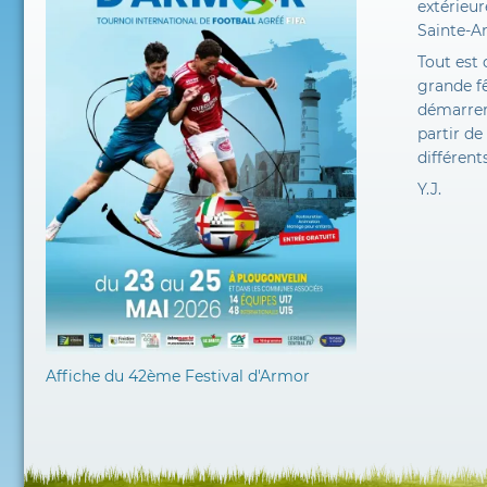
extérieur
Sainte-A
Tout est
grande fê
démarrer
partir de
différents
Y.J.
Affiche du 42ème Festival d'Armor