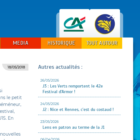
MEDIA
HISTORIQUE
TOUT AUTOUR
Autres actualités :
18/05/2018
26/05/2026
J3 : Les Verts remportent le 42e
si
Festival d’Armor !
ns le petit
24/05/2026
Quéméneur,
J2 : Nice et Rennes, c’est du costaud !
stival,
U15. En
23/05/2026
Lens en patron au terme de la J1
s nouvelles
06/04/2026