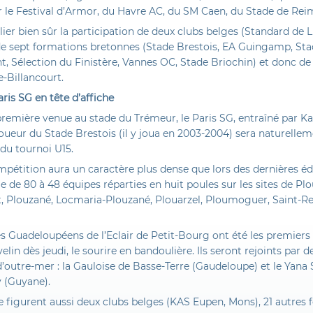
r le Festival d’Armor, du Havre AC, du SM Caen, du Stade de Rei
ier bien sûr la participation de deux clubs belges (Standard de 
de sept formations bretonnes (Stade Brestois, EA Guingamp, Sta
t, Sélection du Finistère, Vannes OC, Stade Briochin) et donc de
-Billancourt.
Paris SG en tête d’affiche
remière venue au stade du Trémeur, le Paris SG, entraîné par Ka
joueur du Stade Brestois (il y joua en 2003-2004) sera naturellem
 du tournoi U15.
pétition aura un caractère plus dense que lors des dernières éd
e de 80 à 48 équipes réparties en huit poules sur les sites de Pl
, Plouzané, Locmaria-Plouzané, Plouarzel, Ploumoguer, Saint-R
s Guadeloupéens de l’Eclair de Petit-Bourg ont été les premiers à
lin dès jeudi, le sourire en bandoulière. Ils seront rejoints par d
’outre-mer : la Gauloise de Basse-Terre (Gaudeloupe) et le Yana 
(Guyane).
he figurent aussi deux clubs belges (KAS Eupen, Mons), 21 autres