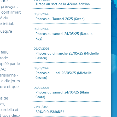
indre
Tirage au sort de la 42ème édition
 prévoyait
l confirmait
09/01/2026
té du
Photos du Tournoi 2025 (Gwen)
initial.
09/01/2026
jusqu’à
Photos du samedi 24/05/25 (Natalia
Rey)
09/01/2026
fallu
Photos du dimanche 25/05/25 (Michelle
Stade
Cessou)
pléé par le
09/01/2026
l’AC
Photos du lundi 26/05/25 (Michelle
arisienne »
Cessou)
 à dix jours
ndre et que
09/01/2026
Photos du samedi 24/05/25 (Alain
Ceara)
es de
es,
23/09/2025
ardella et
BRAVO OUSMANE !
t tous deux