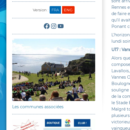
sont arri
Rennes en
Version :
FRA
ENG
de faire 
qu’il ava
Facebook
Instagram
YouTube
Ponant ce
L’horizon
lundi soi
U17 : Van
Alors que
composer 
Lavallois
Vannes O
Boulogne-
souligne 
de la com
le Stade
Les communes associées
Malgré to
plusieur
victorieu
vainqueu