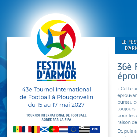
LE FES
D’AR
36è 
épro
43e Tournoi International
« Cette 
éprouvant
de Football à Plougonvelin
bureau d
du 15 au 17 mai 2027
toujours 
pour les
TOURNOI INTERNATIONAL DE FOOTBALL
AGRÉÉ PAR LA FIFA
raison d
Et, puis 