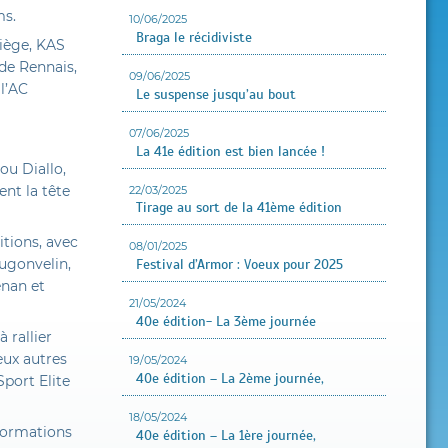
ms.
10/06/2025
Braga le récidiviste
Liège, KAS
de Rennais,
09/06/2025
 l’AC
Le suspense jusqu’au bout
07/06/2025
La 41e édition est bien lancée !
ou Diallo,
ent la tête
22/03/2025
Tirage au sort de la 41ème édition
itions, avec
08/01/2025
ougonvelin,
Festival d’Armor : Voeux pour 2025
enan et
21/05/2024
40e édition- La 3ème journée
 rallier
eux autres
19/05/2024
40e édition – La 2ème journée,
Sport Elite
18/05/2024
 formations
40e édition – La 1ère journée,