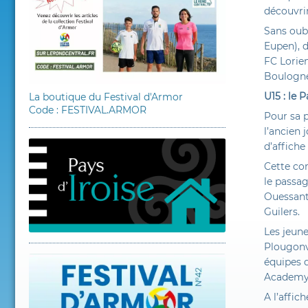
découvri
Sans oubl
Eupen), 
FC Lorien
Boulogne
U15 : le 
La boutique du Festival d'Armor
Code : FESTIVAL.ARMOR
Pour sa p
l’ancien 
d’affiche
Cette com
le passag
Ouessant
Guilers.
Les jeune
Plougonve
équipes d
Academy 
A l’affic