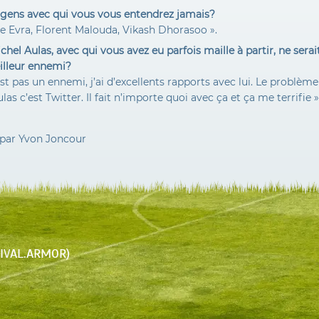
s gens avec qui vous vous entendrez jamais?
ce Evra, Florent Malouda, Vikash Dhorasoo ».
chel Aulas, avec qui vous avez eu parfois maille à partir, ne sera
illeur ennemi?
est pas un ennemi, j’ai d’excellents rapports avec lui. Le problèm
las c’est Twitter. Il fait n’importe quoi avec ça et ça me terrifie »
i par Yvon Joncour
STIVAL.ARMOR)