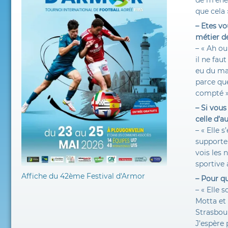
de m’éner
que cela 
– Etes v
métier de
– « Ah ou
il ne fau
eu du ma
parce que
compté »
– Si vous
celle d’
– « Elle 
supporter
vois les 
sportive 
Affiche du 42ème Festival d'Armor
– Pour qu
– « Elle
Motta et
Strasbour
J’espère 