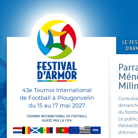
LE FES
D’AR
Parr
Ménè
Mili
43e Tournoi International
de Football à Plougonvelin
Consulta
du 15 au 17 mai 2027
dimanche 
du footba
TOURNOI INTERNATIONAL DE FOOTBALL
Le public
AGRÉÉ PAR LA FIFA
Pentecôte
d’Armor, 