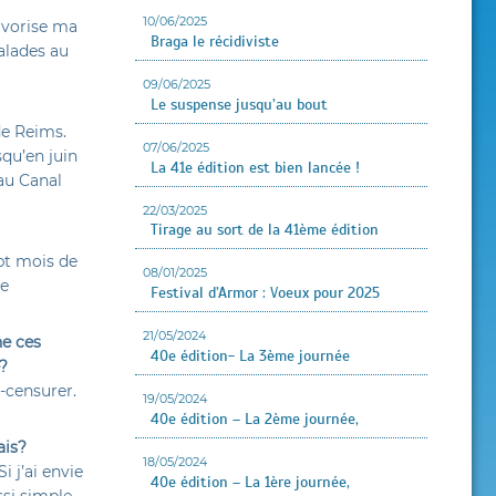
10/06/2025
favorise ma
Braga le récidiviste
alades au
09/06/2025
Le suspense jusqu’au bout
de Reims.
07/06/2025
squ’en juin
La 41e édition est bien lancée !
 au Canal
22/03/2025
Tirage au sort de la 41ème édition
pt mois de
08/01/2025
ce
Festival d’Armor : Voeux pour 2025
21/05/2024
ne ces
40e édition- La 3ème journée
e?
-censurer.
19/05/2024
40e édition – La 2ème journée,
ais?
18/05/2024
i j’ai envie
40e édition – La 1ère journée,