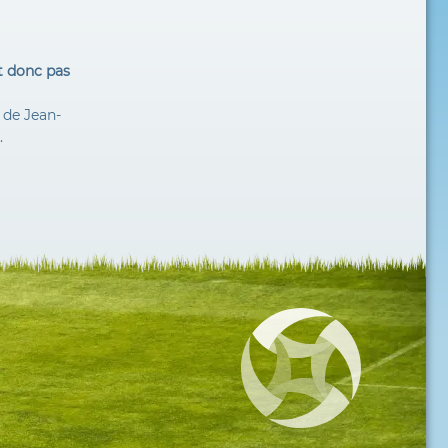
it donc pas
e de Jean-
.