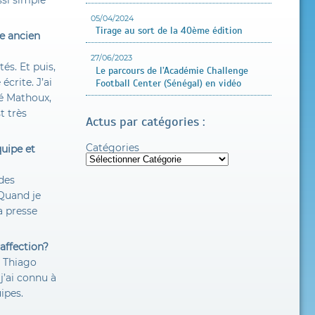
ussi simple
05/04/2024
Tirage au sort de la 40ème édition
re ancien
27/06/2023
és. Et puis,
Le parcours de l’Académie Challenge
écrite. J’ai
Football Center (Sénégal) en vidéo
é Mathoux,
t très
Actus par catégories :
Catégories
quipe et
 des
 Quand je
La presse
affection?
, Thiago
’ai connu à
uipes.