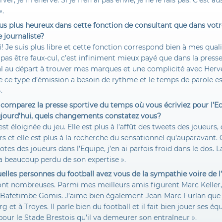
ver, je m’énerve. Si je n’en ai pas envie, je ne le fais pas. C’est a
».
ous plus heureux dans cette fonction de consultant que dans vot
 journaliste?
i! Je suis plus libre et cette fonction correspond bien à mes qualit
t pas être faux-cul, c’est infiniment mieux payé que dans la presse 
l au départ à trouver mes marques et une complicité avec Herv
 ce type d’émission a besoin de rythme et le temps de parole es
.
 comparez la presse sportive du temps où vous écriviez pour l’E
aujourd’hui, quels changements constatez vous?
s’est éloignée du jeu. Elle est plus à l’affût des tweets des joueurs,
s et elle est plus à la recherche du sensationnel qu’auparavant.
notes des joueurs dans l’Equipe, j’en ai parfois froid dans le dos. 
a beaucoup perdu de son expertise ».
elles personnes du football avez vous de la sympathie voire de l’
 sont nombreuses. Parmi mes meilleurs amis figurent Marc Keller
 Bafetimbe Gomis. J’aime bien également Jean-Marc Furlan que j
g et à Troyes. Il parle bien du football et il fait bien jouer ses éq
pour le Stade Brestois qu’il va demeurer son entraîneur ».