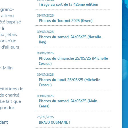
Tirage au sort de la 42ème édition
 grand-
 a tenu
09/01/2026
Photos du Tournoi 2025 (Gwen)
été baptisé
r à
09/01/2026
d j’étais
Photos du samedi 24/05/25 (Natalia
lors d’un
Rey)
d’ailleurs
09/01/2026
Photos du dimanche 25/05/25 (Michelle
Cessou)
h-Milin
09/01/2026
Photos du lundi 26/05/25 (Michelle
Cessou)
icitations de
de charité
09/01/2026
Photos du samedi 24/05/25 (Alain
Le fait que
Ceara)
épondre
23/09/2025
dant
BRAVO OUSMANE !