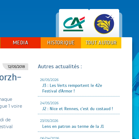
MEDIA
HISTORIQUE
TOUT AUTOUR
Autres actualités :
12/05/2018
orzh-
26/05/2026
J3 : Les Verts remportent le 42e
Festival d’Armor !
chaque
24/05/2026
gue 1 voire
J2 : Nice et Rennes, c’est du costaud !
di de
23/05/2026
Lens en patron au terme de la J1
estival
06/04/2026