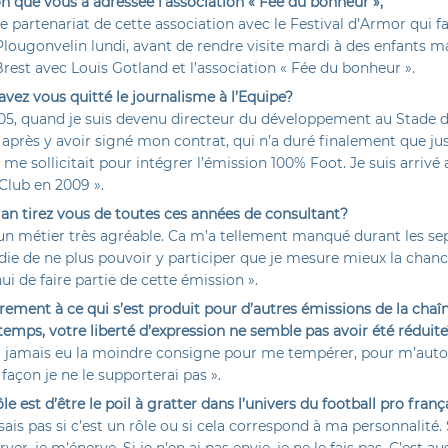
ion que vous a adressée l’association « Fée du bonheur »,
 le partenariat de cette association avec le Festival d’Armor qui 
lougonvelin lundi, avant de rendre visite mardi à des enfants m
est avec Louis Gotland et l’association « Fée du bonheur ».
vez vous quitté le journalisme à l’Equipe?
005, quand je suis devenu directeur du développement au Stade 
 après y avoir signé mon contrat, qui n’a duré finalement que ju
me sollicitait pour intégrer l’émission 100% Foot. Je suis arrivé
Club en 2009 ».
lan tirez vous de toutes ces années de consultant?
 un métier très agréable. Ca m’a tellement manqué durant les se
ie de ne plus pouvoir y participer que je mesure mieux la chan
ui de faire partie de cette émission ».
rement à ce qui s’est produit pour d’autres émissions de la chaî
temps, votre liberté d’expression ne semble pas avoir été réduit
’ai jamais eu la moindre consigne pour me tempérer, pour m’auto
façon je ne le supporterai pas ».
ôle est d’être le poil à gratter dans l’univers du football pro franç
 sais pas si c’est un rôle ou si cela correspond à ma personnalité. S