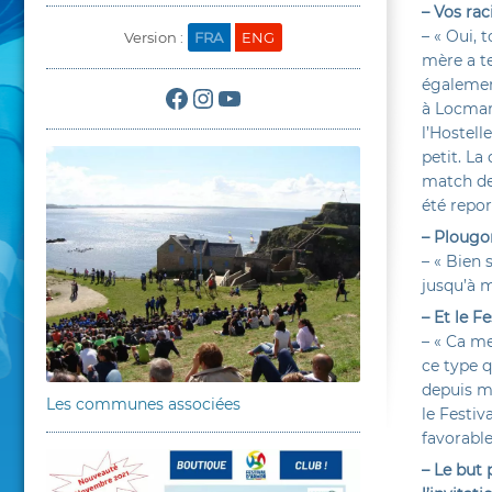
– Vos rac
– « Oui, 
Version :
FRA
ENG
mère a te
Facebook
Instagram
YouTube
également
à Locmari
l’Hostell
petit. La 
match de 
été repor
– Plougo
– « Bien 
jusqu’à m
– Et le F
– « Ca me 
ce type 
depuis ma
Les communes associées
le Festi
favorabl
– Le but 