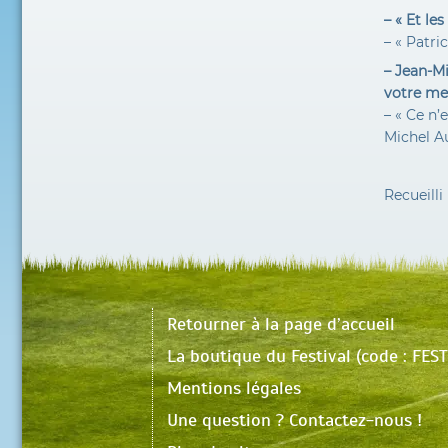
– « Et le
– « Patri
– Jean-Mi
votre me
– « Ce n’
Michel Au
Recueill
Retourner à la page d’accueil
La boutique du Festival (code : FE
Mentions légales
Une question ? Contactez-nous !