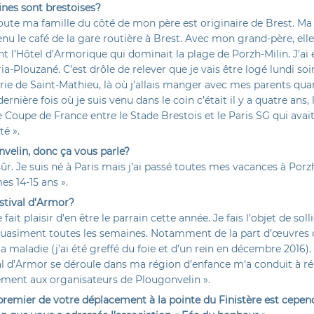
ines sont brestoises?
toute ma famille du côté de mon père est originaire de Brest. Ma
nu le café de la gare routière à Brest. Avec mon grand-père, elle
 l’Hôtel d’Armorique qui dominait la plage de Porzh-Milin. J’ai 
a-Plouzané. C’est drôle de relever que je vais être logé lundi soi
erie de Saint-Mathieu, là où j’allais manger avec mes parents quan
dernière fois où je suis venu dans le coin c’était il y a quatre ans, 
Coupe de France entre le Stade Brestois et le Paris SG qui avait 
té ».
nvelin, donc ça vous parle?
sûr. Je suis né à Paris mais j’ai passé toutes mes vacances à Porz
es 14-15 ans ».
estival d’Armor?
fait plaisir d’en être le parrain cette année. Je fais l’objet de soll
quasiment toutes les semaines. Notamment de la part d’œuvres 
 maladie (j’ai été greffé du foie et d’un rein en décembre 2016). 
val d’Armor se déroule dans ma région d’enfance m’a conduit à r
ement aux organisateurs de Plougonvelin ».
premier de votre déplacement à la pointe du Finistère est cepen