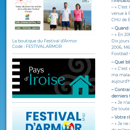
l’invitat
– « C’est
venue à P
CHU de Br
– Quand a
– « En 2
La boutique du Festival d'Armor
Dix jours
Code : FESTIVAL.ARMOR
2006, M6 
Football 
– Quel bi
– « C’est
ma malad
aujourd’h
– Contrai
derniers 
– « Je n
De toute 
– Votre r
– « Je ne