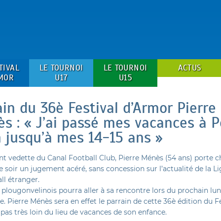
TIVAL
LE TOURNOI
LE TOURNOI
ACTUS
MOR
U17
U15
ain du 36è Festival d’Armor Pierre
s : « J’ai passé mes vacances à P
n jusqu’à mes 14-15 ans »
nt vedette du Canal Football Club, Pierre Ménès (54 ans) porte 
soir un jugement acéré, sans concession sur l’actualité de la Li
ll étranger.
 plougonvelinois pourra aller à sa rencontre lors du prochain lun
. Pierre Ménès sera en effet le parrain de cette 36è édition du F
pas très loin du lieu de vacances de son enfance.